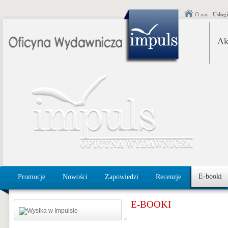
O nas
Usług
Ak
E-booki
Promocje
Nowości
Zapowiedzi
Recenzje
E-BOOKI