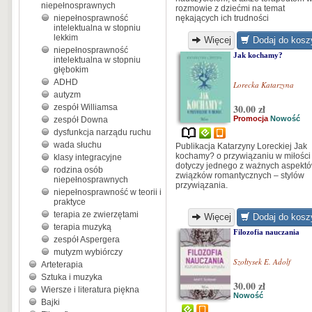
niepełnosprawnych
rozmowie z dziećmi na temat
niepełnosprawność
nękających ich trudności
intelektualna w stopniu
lekkim
Więcej
Dodaj do kosz
niepełnosprawność
Jak kochamy?
intelektualna w stopniu
głębokim
ADHD
Lorecka Katarzyna
autyzm
30.00 zł
zespół Williamsa
Promocja
Nowość
zespół Downa
dysfunkcja narządu ruchu
wada słuchu
Publikacja Katarzyny Loreckiej Jak
kochamy? o przywiązaniu w miłości
klasy integracyjne
dotyczy jednego z ważnych aspekt
rodzina osób
związków romantycznych – stylów
niepełnosprawnych
przywiązania.
niepełnosprawność w teorii i
praktyce
terapia ze zwierzętami
Więcej
Dodaj do kosz
terapia muzyką
Filozofia nauczania
zespół Aspergera
mutyzm wybiórczy
Szołtysek E. Adolf
Arteterapia
Sztuka i muzyka
30.00 zł
Wiersze i literatura piękna
Nowość
Bajki