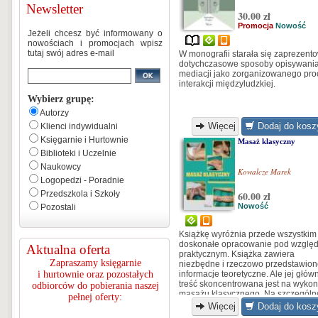
Newsletter
30.00 zł
Promocja
Nowość
Jeżeli chcesz być informowany o
nowościach i promocjach wpisz
tutaj swój adres e-mail
W monografii starała się zaprezent
dotychczasowe sposoby opisywani
mediacji jako zorganizowanego pr
interakcji międzyludzkiej.
Wybierz grupę:
Autorzy
Więcej
Dodaj do kosz
Klienci indywidualni
Księgarnie i Hurtownie
Masaż klasyczny
Biblioteki i Uczelnie
Naukowcy
Kowalcze Marek
Logopedzi - Poradnie
Przedszkola i Szkoły
60.00 zł
Nowość
Pozostali
Książkę wyróżnia przede wszystkim 
doskonałe opracowanie pod wzglę
Aktualna oferta
praktycznym. Książka zawiera
Zapraszamy księgarnie
niezbędne i rzeczowo przedstawio
i hurtownie oraz pozostałych
informacje teoretyczne. Ale jej głów
treść skoncentrowana jest na wyko
odbiorców do pobierania naszej
masażu klasycznego. Na szczególn
pełnej oferty:
uznanie zasługuje bogata i staranni
Więcej
Dodaj do kosz
przygotowana oprawa graficzna