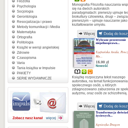
Filozofia
Monografia Filozofia nauczania wsp
Psychologia
się na dwóch autorskich
Socjologia
paradygmatach: pierwszy ujmuje teo
Gerontologia
biokultury człowieka, drugi – związa
pierwszym – ujmuje nauczanie jako
Resocjalizacja i prawo
kształtowanie umysłu.
Metody komunikacji i Media
Matematyka
Więcej
Dodaj do kosz
Ortografia
Wybrane przestrzenie
Politologia
niepełnosprawn...
Książki w wersji angielskiej
Szafrańska Anida
,
Pencz
Zdrowie
Ma...
Czasopisma
18.00 zł
Varia
Nowość
Tania książka w Impulsie
PAKIETY
Książkę rozpoczyna tekst naszego
SERIE WYDAWNICZE
autorstwa, na temat funkcjonowania
społecznego osób, u których
zdiagnozowano zaburzenia ze spek
autyzmu, oraz osób ze schizofrenią.
Więcej
Dodaj do kosz
Transformacja doświa
życiowych...
Zobacz nasz kanał
więcej
Agnieszka Dragon