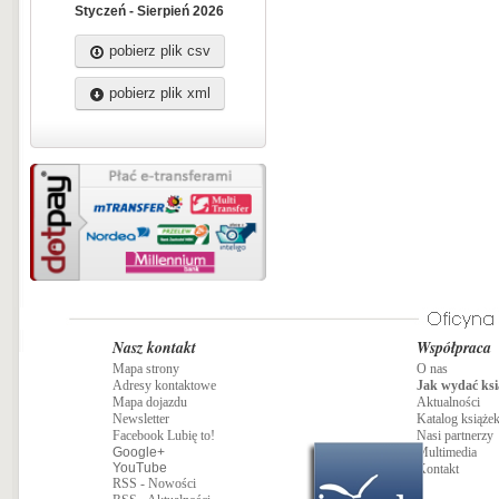
obrazująca metodykę wykonywania
Styczeń - Sierpień 2026
masażu klasycznego.
pobierz plik csv
pobierz plik xml
Nasz kontakt
Współpraca
Mapa strony
O nas
Adresy kontaktowe
Jak wydać ksi
Mapa dojazdu
Aktualności
Newsletter
Katalog książe
Facebook Lubię to!
Nasi partnerzy
Google+
Multimedia
YouTube
Kontakt
RSS - Nowości