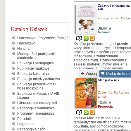
Zabawy i ćwiczenia na 
rok
Franczyk Anna
,
Krajew
...
30.00 zł
Katalog Książek
Nowość
Harcerstwo - Przywrócić Pamięć
Harcerstwo
Książka przeznaczona jest przede
wszystkim dla nauczycieli i terapeu
Historia
pracujących z dziećmi z porażenie
Monografie i podręczniki
mózgowym, z zaburzeniami
akademickie
emocjonalnymi, z zaburzeniami z
Edukacja i pedagogika
zakresu motoryki, mowy, myślenia
Publikacje naukowe
pojęciowego, z upośledzeniem...
Więcej
Dodaj do kosz
Edukacja kulturalna
Edukacja międzykulturowa
Moc jest w nas
Edukacja przedszkolna i
wczesnoszkolna
Zdanowicz-Kucharczyk
Edukacja w klasach IV-VIII,
Kamila
Liceum
18.00 zł
Literatura dla nauczycieli
Promocja
Pedagogika waldorfska
Programy i scenariusze
Książka Moc jest w nas. Bajki
Poradniki
terapeutyczne dla dzieci i ich rodzi
Logopedia
powstała, aby pomóc rodzicom,
Pedagogika osób
nauczycielom, a także terapeutom 