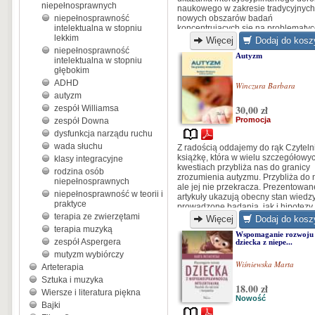
niepełnosprawnych
naukowego w zakresie tradycyjnych
niepełnosprawność
nowych obszarów badań
intelektualna w stopniu
koncentrujących się na problematy
lekkim
zróżnicowania rozwojowego, jego
Więcej
Dodaj do kosz
konsekwencji i implikacji.
niepełnosprawność
Autyzm
intelektualna w stopniu
głębokim
ADHD
Winczura Barbara
autyzm
30,00 zł
zespół Williamsa
Promocja
zespół Downa
dysfunkcja narządu ruchu
wada słuchu
Z radością oddajemy do rąk Czytel
książkę, która w wielu szczegółowy
klasy integracyjne
kwestiach przybliża nas do granicy
rodzina osób
zrozumienia autyzmu. Przybliża do n
niepełnosprawnych
ale jej nie przekracza. Prezentowan
niepełnosprawność w teorii i
artykuły ukazują obecny stan wiedzy
praktyce
prowadzone badania, jak i hipotezy
terapia ze zwierzętami
potrzebujące weryfikacji w wielu
Więcej
Dodaj do kosz
wąskich zagadnieniach związanych
terapia muzyką
Wspomaganie rozwoju
zespół Aspergera
dziecka z niepe...
mutyzm wybiórczy
Wiśniewska Marta
Arteterapia
Sztuka i muzyka
18.00 zł
Wiersze i literatura piękna
Nowość
Bajki