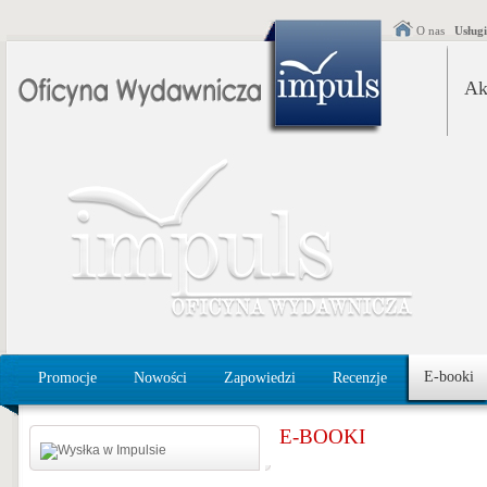
O nas
Usług
Ak
E-booki
Promocje
Nowości
Zapowiedzi
Recenzje
E-BOOKI