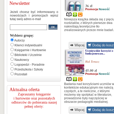
Newsletter
36 zł
Promocja
Nowość
Jeżeli chcesz być informowany o
nowościach i promocjach wpisz
tutaj swój adres e-mail
Niniejsza książka składa się z pięci
rozdziałów, z których pierwsze dwa
nakreślają teoretyczne tło
zrealizowanych przeze mnie badań.
Wybierz grupę:
Autorzy
Więcej
Dodaj do kosz
Klienci indywidualni
Księgarnie i Hurtownie
Uczniowskie korzyści z
funkcjonowan...
Biblioteki i Uczelnie
Naukowcy
Huk Tomasz
Logopedzi - Poradnie
Przedszkola i Szkoły
45.00 zł
Promocja
Nowość
Pozostali
Badania nad korzyściami uczniów 
kontekście edukacyjnym nie należą
Aktualna oferta
częstych, a te nieliczne, z którymi
Zapraszamy księgarnie
możemy się spotykać w literaturze,
i hurtownie oraz pozostałych
prowadzone były najczęściej w
obszarze pedagogiki medialnej.
odbiorców do pobierania naszej
pełnej oferty:
Więcej
Dodaj do kosz