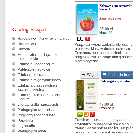
Zabawy z matematyką
klasie 1
Śliwerska Iwona
25.00 zł
Katalog Książek
Nowość
Harcerstwo - Przywrócić Pamięć
Harcerstwo
Książka zawiera zadania dla uczni
pierwszej klasy w drugim półroczu.
Historia
Przeznaczona jest dla dzieci, które
Monografie i podręczniki
pragną rozwijać swoje umiejętności
akademickie
matematyczne.
Edukacja i pedagogika
Publikacje naukowe
Więcej
Dodaj do kosz
Edukacja kulturalna
Edukacja międzykulturowa
Pedagogika specjalna
Edukacja przedszkolna i
wczesnoszkolna
Chrzanowska Iwona
Edukacja w klasach IV-VIII,
Liceum
45.00 zł
Literatura dla nauczycieli
Promocja
Pedagogika waldorfska
Programy i scenariusze
Publikacja, którą oddajemy do rąk
Poradniki
czytelnika: Pedagogika specjalna. 
Logopedia
tradycji do współczesności, jest pró
Pedagogika osób
ukazania interdyscyplinarnego dor