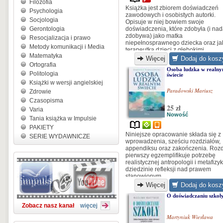
Filozofia
Książka jest zbiorem doświadczeń
Psychologia
zawodowych i osobistych autorki.
Socjologia
Opisuje w niej bowiem swoje
Gerontologia
doświadczenia, które zdobyła (i nad
zdobywa) jako matka
Resocjalizacja i prawo
niepełnosprawnego dziecka oraz ja
Metody komunikacji i Media
terapeutka dzieci z głębokimi
Matematyka
zaburzeniami w rozwoju...
Więcej
Dodaj do kosz
Ortografia
Osoba ludzka w realn
Politologia
świecie
Książki w wersji angielskiej
Paradowski Mariusz
Zdrowie
Czasopisma
25 zł
Varia
Nowość
Tania książka w Impulsie
PAKIETY
Niniejsze opracowanie składa się z
SERIE WYDAWNICZE
wprowadzenia, sześciu rozdziałów,
appendiksu oraz zakończenia. Rozd
pierwszy egzemplifikuje potrzebę
realistycznej antropologii i metafizyk
dziedzinie refleksji nad prawem
stanowionym.
Więcej
Dodaj do kosz
O doświadczaniu szkoł
Zobacz nasz kanał
więcej
Martyniuk Wiesława