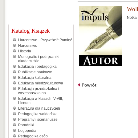
Woll
Notka 
Katalog Książek
Harcerstwo - Przywrócić Pamięć
Harcerstwo
Historia
Monografie i podręczniki
akademickie
Edukacja i pedagogika
Publikacje naukowe
Edukacja kulturalna
Edukacja międzykulturowa
Powrót
Edukacja przedszkolna i
wczesnoszkolna
Edukacja w klasach IV-VIII,
Liceum
Literatura dla nauczycieli
Pedagogika waldorfska
Programy i scenariusze
Poradniki
Logopedia
Pedagogika osób