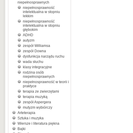
niepełnosprawnych
niepełnosprawność
intelektualna w stopniu
lekkim
niepełnosprawność
intelektualna w stopniu
głębokim
ADHD
autyzm
zespół Williamsa
zespół Downa
dysfunkcja narządu ruchu
wada słuchu
klasy integracyjne
rodzina osób
niepełnosprawnych
niepełnosprawność w teorii i
praktyce
terapia ze zwierzętami
terapia muzyką
zespół Aspergera
mutyzm wybiórczy
Arteterapia
Sztuka i muzyka
Wiersze i literatura piękna
Bajki