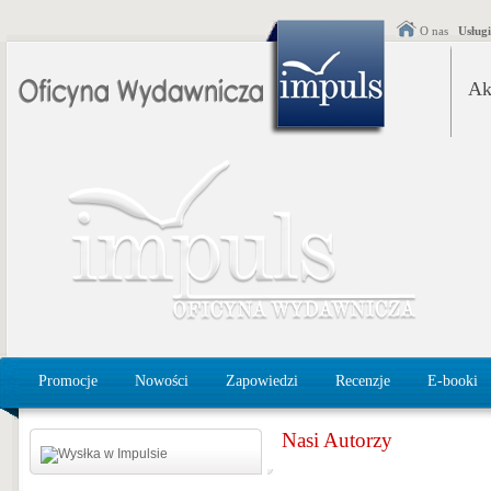
O nas
Usług
Ak
Promocje
Nowości
Zapowiedzi
Recenzje
E-booki
Nasi Autorzy