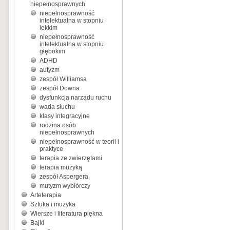
niepełnosprawnych
niepełnosprawność
intelektualna w stopniu
lekkim
niepełnosprawność
intelektualna w stopniu
głębokim
ADHD
autyzm
zespół Williamsa
zespół Downa
dysfunkcja narządu ruchu
wada słuchu
klasy integracyjne
rodzina osób
niepełnosprawnych
niepełnosprawność w teorii i
praktyce
terapia ze zwierzętami
terapia muzyką
zespół Aspergera
mutyzm wybiórczy
Arteterapia
Sztuka i muzyka
Wiersze i literatura piękna
Bajki