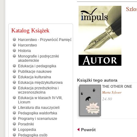
Szlo
Katalog Książek
Harcerstwo - Przywrócić Pamięć
Harcerstwo
Historia
Monografie i podręczniki
akademickie
Edukacja i pedagogika
Publikacje naukowe
Edukacja kulturalna
Książki tego autora
Edukacja międzykulturowa
THE OTHER ONE
Edukacja przedszkolna i
Marta Szloser
wczesnoszkolna
Edukacja w klasach IV-VIII,
24.80
Liceum
Literatura dla nauczycieli
Pedagogika waldorfska
Programy i scenariusze
Poradniki
Powrót
Logopedia
Pedagogika osób