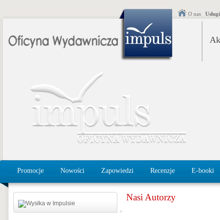
O nas
Usług
Ak
Promocje
Nowości
Zapowiedzi
Recenzje
E-booki
Nasi Autorzy