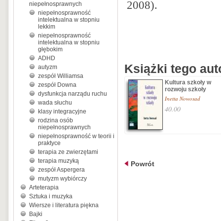
2008).
niepełnosprawnych
niepełnosprawność
intelektualna w stopniu
lekkim
niepełnosprawność
intelektualna w stopniu
głębokim
ADHD
Książki tego aut
autyzm
zespół Williamsa
Kultura szkoły w
zespół Downa
rozwoju szkoły
dysfunkcja narządu ruchu
Inetta Nowosad
wada słuchu
40.00
klasy integracyjne
rodzina osób
niepełnosprawnych
niepełnosprawność w teorii i
praktyce
terapia ze zwierzętami
terapia muzyką
Powrót
zespół Aspergera
mutyzm wybiórczy
Arteterapia
Sztuka i muzyka
Wiersze i literatura piękna
Bajki