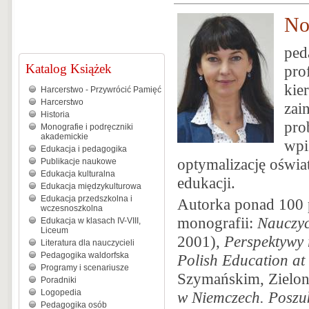
No
ped
Katalog Książek
pro
kie
Harcerstwo - Przywrócić Pamięć
Harcerstwo
zai
Historia
pro
Monografie i podręczniki
akademickie
wpi
Edukacja i pedagogika
optymalizację oświa
Publikacje naukowe
Edukacja kulturalna
edukacji.
Edukacja międzykulturowa
Edukacja przedszkolna i
Autorka ponad 100 
wczesnoszkolna
monografii:
Nauczyc
Edukacja w klasach IV-VIII,
Liceum
2001),
Perspektywy r
Literatura dla nauczycieli
Pedagogika waldorfska
Polish Education at
Programy i scenariusze
Szymańskim, Zielo
Poradniki
Logopedia
w Niemczech. Poszu
Pedagogika osób