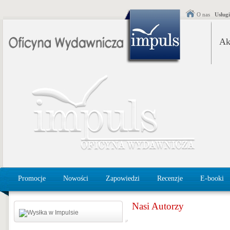
O nas
Usług
Ak
Promocje
Nowości
Zapowiedzi
Recenzje
E-booki
Nasi Autorzy